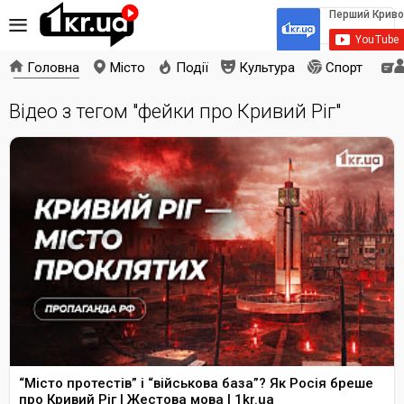
Головна
Місто
Події
Культура
Спорт
Відео з тегом "фейки про Кривий Ріг"
“Місто протестів” і “військова база”? Як Росія бреше
про Кривий Ріг | Жестова мова | 1kr.ua