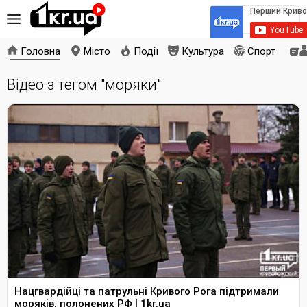
Головна
Місто
Події
Культура
Спорт
Відео з тегом "моряки"
Нацгвардійці та патрульні Кривого Рога підтримали
моряків, полонених РФ | 1kr.ua