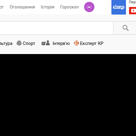
рт
Оголошення
Історія
Гороскоп
льтура
Спорт
Інтерв'ю
Експерт КР