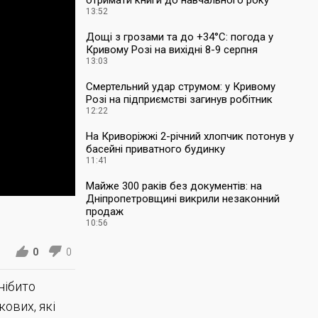
отримати книги до навчального року
13:52
Дощі з грозами та до +34°С: погода у
Кривому Розі на вихідні 8-9 серпня
13:03
Смертельний удар струмом: у Кривому
Розі на підприємстві загинув робітник
12:22
На Криворіжжі 2-річний хлопчик потонув у
басейні приватного будинку
11:41
Майже 300 раків без документів: на
Дніпропетровщині викрили незаконний
продаж
10:56
0
0
нібито
кових, які