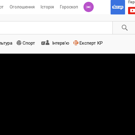
рт
Оголошення
Історія
Гороскоп
льтура
Спорт
Інтерв'ю
Експерт КР