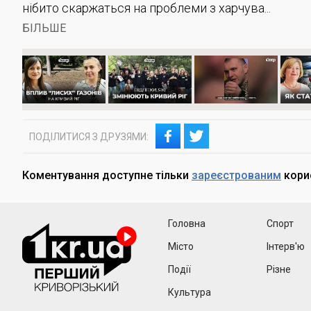
нібито скаржаться на проблеми з харчува...
БІЛЬШЕ
ПОДІЛИТИСЯ З ДРУЗЯМИ:
Коментування доступне тільки
зареєстрованим
кори
1kr
Головна
Спорт
Місто
Інтерв'ю
Події
Різне
Культура