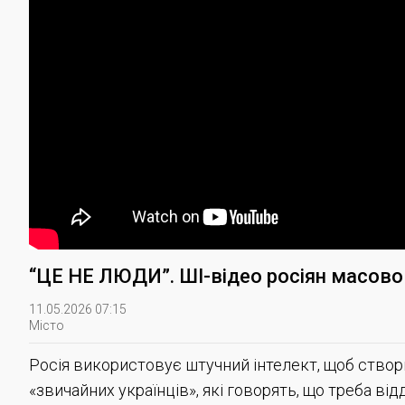
“ЦЕ НЕ ЛЮДИ”. ШІ-відео росіян масово о
11.05.2026 07:15
Місто
Росія використовує штучний інтелект, щоб ство
«звичайних українців», які говорять, що треба від