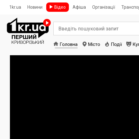
1kr.ua
Новини
Відео
Афіша
Організації
Транспо
Головна
Місто
Події
Ку