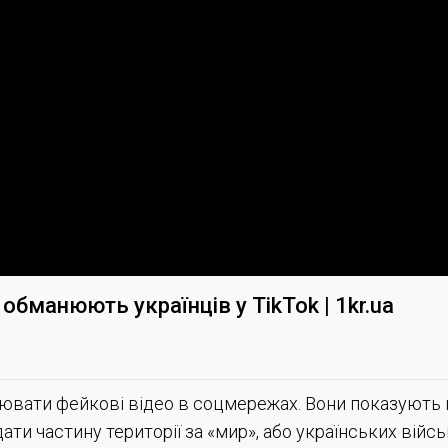
бманюють українців у TikTok | 1kr.ua
рювати фейкові відео в соцмережах. Вони показують 
дати частину території за «мир», або українських війсь