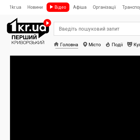
1kr.ua
Новини
Відео
Афіша
Організації
Транспо
Головна
Місто
Події
Ку