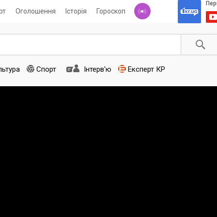
рт
Оголошення
Історія
Гороскоп
льтура
Спорт
Інтерв'ю
Експерт КР