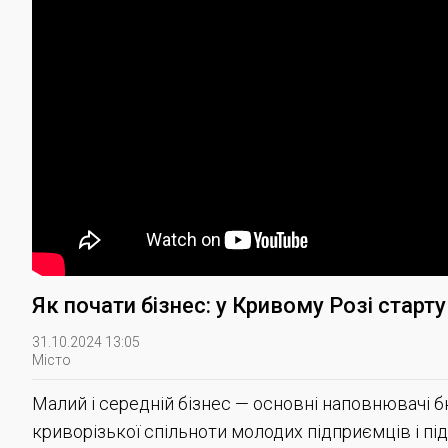
Як почати бізнес: у Кривому Розі старту
31.10.2024 13:05
Місто
Малий і середній бізнес — основні наповнювачі 
криворізької спільноти молодих підприємців і пі