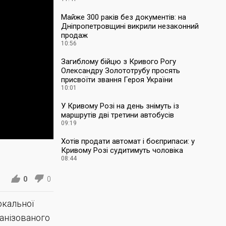
Майже 300 раків без документів: на
Дніпропетровщині викрили незаконний
продаж
10:56
Загиблому бійцю з Кривого Рогу
Олександру Золототрубу просять
присвоїти звання Героя України
10:01
У Кривому Розі на день знімуть із
маршрутів дві третини автобусів
09:19
Хотів продати автомат і боєприпаси: у
Кривому Розі судитимуть чоловіка
08:44
0
0
окальної
ганізованого