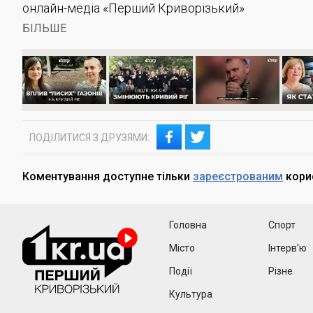
онлайн-медіа «Перший Криворізький»
БІЛЬШЕ
ПОДІЛИТИСЯ З ДРУЗЯМИ:
Коментування доступне тільки
зареєстрованим
кори
1kr
Головна
Спорт
Місто
Інтерв'ю
Події
Різне
Культура