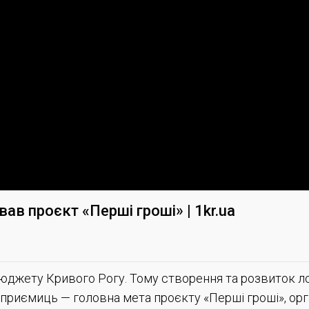
вав проєкт «Перші гроші» | 1kr.ua
бюджету Кривого Рогу. Тому створення та розвиток л
дприємиць — головна мета проєкту «Перші гроші», ор