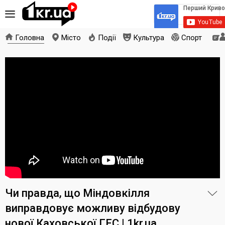
Головна
Місто
Події
Культура
Спорт
Чи правда, що Міндовкілля
виправдовує можливу відбудову
нової Каховської ГЕС | 1kr.ua