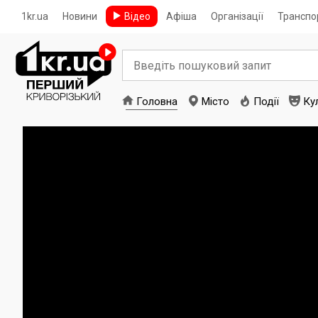
1kr.ua
Новини
Відео
Афіша
Організації
Транспо
Головна
Місто
Події
Ку