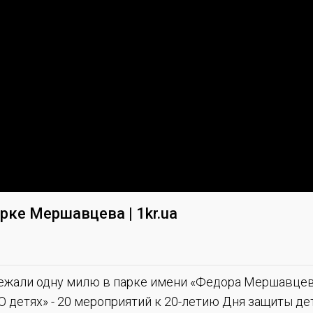
арке Мершавцева | 1kr.ua
бежали одну милю в парке имени «Федора Мершавце
 детях» - 20 мероприятий к 20-летию Дня защиты де