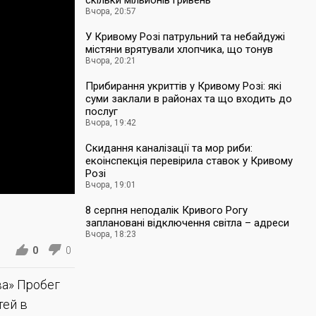
скільки мільйонів гривень
Вчора, 20:57
У Кривому Розі патрульний та небайдужі
містяни врятували хлопчика, що тонув
Вчора, 20:21
Прибирання укриттів у Кривому Розі: які
суми заклали в районах та що входить до
послуг
Вчора, 19:42
Скидання каналізації та мор риби:
екоінспекція перевірила ставок у Кривому
Розі
Вчора, 19:01
8 серпня неподалік Кривого Рогу
заплановані відключення світла – адреси
Вчора, 18:23
0
0
ва» Пробег
тей в