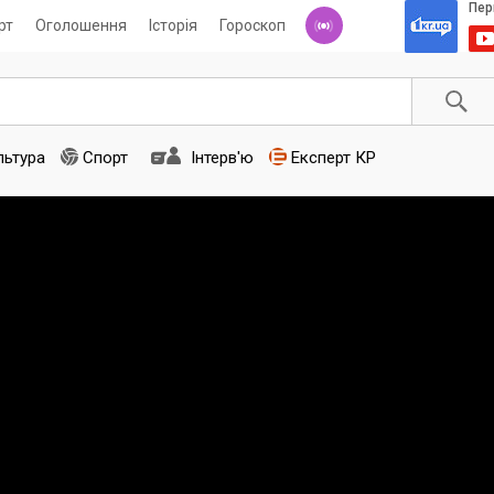
рт
Оголошення
Історія
Гороскоп
льтура
Спорт
Інтерв'ю
Експерт КР