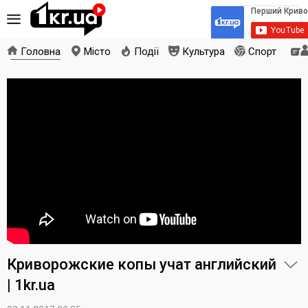
Головна
Місто
Події
Культура
Спорт
Криворожские копы учат английский
| 1kr.ua