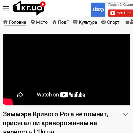
Головна
Місто
Події
Культура
Спорт
Заммэра Кривого Рога не помнит,
присягал ли криворожанам на
верность | 1kr.ua